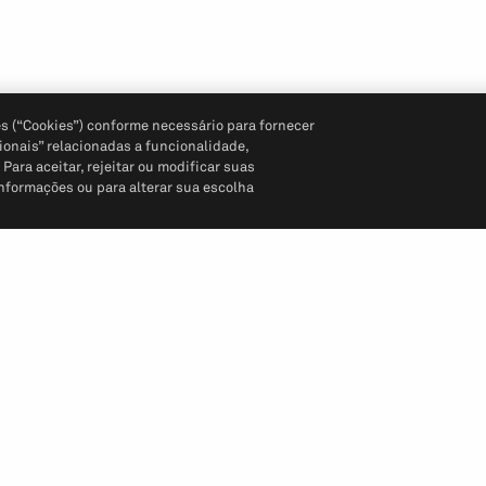
s (“Cookies”) conforme necessário para fornecer
ionais” relacionadas a funcionalidade,
ara aceitar, rejeitar ou modificar suas
informações ou para alterar sua escolha
Siga-nos