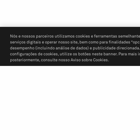
Nós e nossos parceiros utilizamos cookies e ferramentas semelhante
serviços digitais e operar nosso site, bem como para finalidades “opc
desempenho (incluindo análise de dados) e publicidade direcionada. P
configurações de cookies, utilize os botões neste banner. Para mais 
posteriormente, consulte nosso Aviso sobre Cookies.