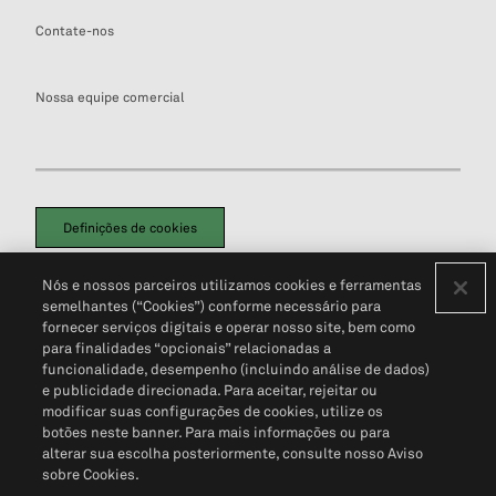
Contate-nos
Nossa equipe comercial
Definições de cookies
Disclaimers Legais
Termos de Uso
Aviso de Cookies
Nós e nossos parceiros utilizamos cookies e ferramentas
Política de Privacidade
Portal de privacidade do cliente (em inglês)
semelhantes (“Cookies”) conforme necessário para
Não Venda Minhas Informações Pessoais
© 2026 S&P Global
fornecer serviços digitais e operar nosso site, bem como
para finalidades “opcionais” relacionadas a
funcionalidade, desempenho (incluindo análise de dados)
e publicidade direcionada. Para aceitar, rejeitar ou
modificar suas configurações de cookies, utilize os
botões neste banner. Para mais informações ou para
alterar sua escolha posteriormente, consulte nosso Aviso
sobre Cookies.