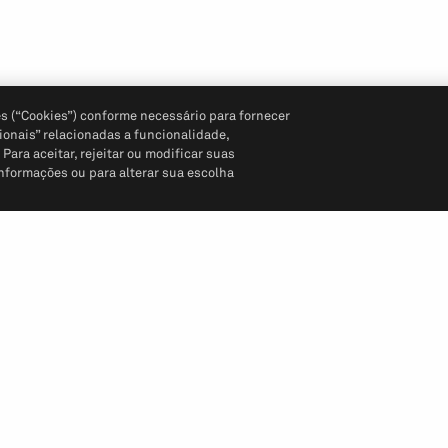
s (“Cookies”) conforme necessário para fornecer
ionais” relacionadas a funcionalidade,
ara aceitar, rejeitar ou modificar suas
informações ou para alterar sua escolha
Siga-nos