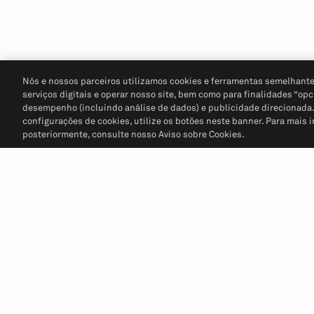
Nós e nossos parceiros utilizamos cookies e ferramentas semelhante
serviços digitais e operar nosso site, bem como para finalidades “opc
desempenho (incluindo análise de dados) e publicidade direcionada. P
configurações de cookies, utilize os botões neste banner. Para mais 
posteriormente, consulte nosso Aviso sobre Cookies.