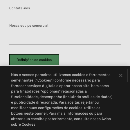
Contate-nos
Nossa equipe comercial
Definições de cookies
Disclaimers Legais
Termos de Uso
Aviso de Cookies
Nós e nossos parceiros utilizamos cookies e ferramentas
Política de Privacidade
Portal de privacidade do cliente (em inglês)
semelhantes (“Cookies”) conforme necessário para
Não Venda Minhas Informações Pessoais
© 2026 S&P Global
fornecer serviços digitais e operar nosso site, bem como
para finalidades “opcionais” relacionadas a
funcionalidade, desempenho (incluindo análise de dados)
e publicidade direcionada. Para aceitar, rejeitar ou
modificar suas configurações de cookies, utilize os
botões neste banner. Para mais informações ou para
alterar sua escolha posteriormente, consulte nosso Aviso
sobre Cookies.