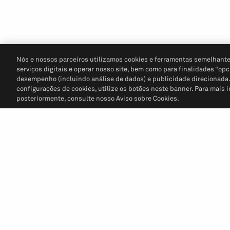
Nós e nossos parceiros utilizamos cookies e ferramentas semelhante
serviços digitais e operar nosso site, bem como para finalidades “opc
desempenho (incluindo análise de dados) e publicidade direcionada. P
configurações de cookies, utilize os botões neste banner. Para mais 
posteriormente, consulte nosso Aviso sobre Cookies.