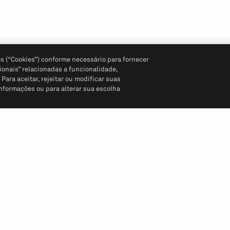
s (“Cookies”) conforme necessário para fornecer
ionais” relacionadas a funcionalidade,
ara aceitar, rejeitar ou modificar suas
informações ou para alterar sua escolha
Siga-nos