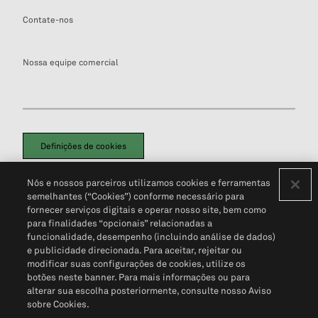
Contate-nos
Nossa equipe comercial
Definições de cookies
Disclaimers Legais
Termos de Uso
Aviso de Cookies
Nós e nossos parceiros utilizamos cookies e ferramentas
Política de Privacidade
Portal de privacidade do cliente (em inglês)
semelhantes (“Cookies”) conforme necessário para
Não Venda Minhas Informações Pessoais
© 2026 S&P Global
fornecer serviços digitais e operar nosso site, bem como
para finalidades “opcionais” relacionadas a
funcionalidade, desempenho (incluindo análise de dados)
e publicidade direcionada. Para aceitar, rejeitar ou
modificar suas configurações de cookies, utilize os
botões neste banner. Para mais informações ou para
alterar sua escolha posteriormente, consulte nosso Aviso
sobre Cookies.