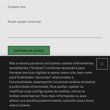
Contate-nos
Nossa equipe comercial
Definições de cookies
Disclaimers Legais
Termos de Uso
Aviso de Cookies
Nós e nossos parceiros utilizamos cookies e ferramentas
Política de Privacidade
Portal de privacidade do cliente (em inglês)
semelhantes (“Cookies”) conforme necessário para
Não Venda Minhas Informações Pessoais
© 2026 S&P Global
fornecer serviços digitais e operar nosso site, bem como
para finalidades “opcionais” relacionadas a
funcionalidade, desempenho (incluindo análise de dados)
e publicidade direcionada. Para aceitar, rejeitar ou
modificar suas configurações de cookies, utilize os
botões neste banner. Para mais informações ou para
alterar sua escolha posteriormente, consulte nosso Aviso
sobre Cookies.