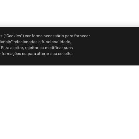
s (“Cookies”) conforme necessário para fornecer
ionais” relacionadas a funcionalidade,
ara aceitar, rejeitar ou modificar suas
informações ou para alterar sua escolha
Siga-nos