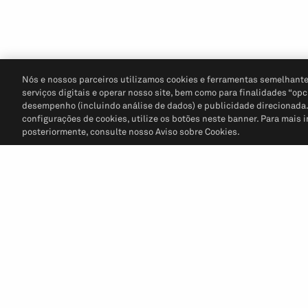
Nós e nossos parceiros utilizamos cookies e ferramentas semelhante
serviços digitais e operar nosso site, bem como para finalidades “opc
desempenho (incluindo análise de dados) e publicidade direcionada. P
configurações de cookies, utilize os botões neste banner. Para mais 
posteriormente, consulte nosso Aviso sobre Cookies.