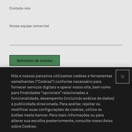
Contate-nos
Nossa equipe comercial
Definições de cookies
Disclaimers Legais
Termos de Uso
Aviso de Cookies
Nós e nossos parceiros utilizamos cookies e ferramentas
Política de Privacidade
Portal de privacidade do cliente (em inglês)
semelhantes (“Cookies”) conforme necessário para
Não Venda Minhas Informações Pessoais
© 2026 S&P Global
fornecer serviços digitais e operar nosso site, bem como
para finalidades “opcionais” relacionadas a
funcionalidade, desempenho (incluindo análise de dados)
e publicidade direcionada. Para aceitar, rejeitar ou
modificar suas configurações de cookies, utilize os
botões neste banner. Para mais informações ou para
alterar sua escolha posteriormente, consulte nosso Aviso
sobre Cookies.