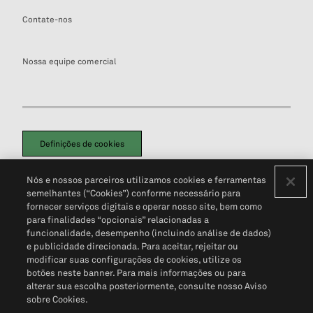
Contate-nos
Nossa equipe comercial
Definições de cookies
Disclaimers Legais
Termos de Uso
Aviso de Cookies
Nós e nossos parceiros utilizamos cookies e ferramentas
Política de Privacidade
Portal de privacidade do cliente (em inglês)
semelhantes (“Cookies”) conforme necessário para
Não Venda Minhas Informações Pessoais
© 2026 S&P Global
fornecer serviços digitais e operar nosso site, bem como
para finalidades “opcionais” relacionadas a
funcionalidade, desempenho (incluindo análise de dados)
e publicidade direcionada. Para aceitar, rejeitar ou
modificar suas configurações de cookies, utilize os
botões neste banner. Para mais informações ou para
alterar sua escolha posteriormente, consulte nosso Aviso
sobre Cookies.