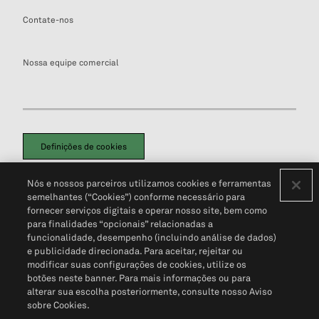
Contate-nos
Nossa equipe comercial
Definições de cookies
Disclaimers Legais
Termos de Uso
Aviso de Cookies
Nós e nossos parceiros utilizamos cookies e ferramentas
Política de Privacidade
Portal de privacidade do cliente (em inglês)
semelhantes (“Cookies”) conforme necessário para
Não Venda Minhas Informações Pessoais
© 2026 S&P Global
fornecer serviços digitais e operar nosso site, bem como
para finalidades “opcionais” relacionadas a
funcionalidade, desempenho (incluindo análise de dados)
e publicidade direcionada. Para aceitar, rejeitar ou
modificar suas configurações de cookies, utilize os
botões neste banner. Para mais informações ou para
alterar sua escolha posteriormente, consulte nosso Aviso
sobre Cookies.