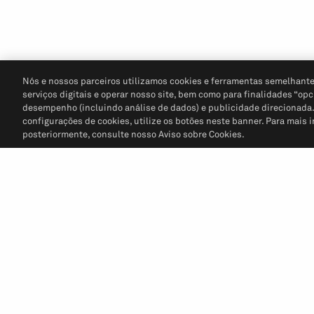
Nós e nossos parceiros utilizamos cookies e ferramentas semelhante
serviços digitais e operar nosso site, bem como para finalidades “opc
desempenho (incluindo análise de dados) e publicidade direcionada. P
configurações de cookies, utilize os botões neste banner. Para mais 
posteriormente, consulte nosso Aviso sobre Cookies.