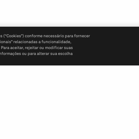
s (“Cookies”) conforme necessário para fornecer
ionais” relacionadas a funcionalidade,
ara aceitar, rejeitar ou modificar suas
informações ou para alterar sua escolha
Siga-nos