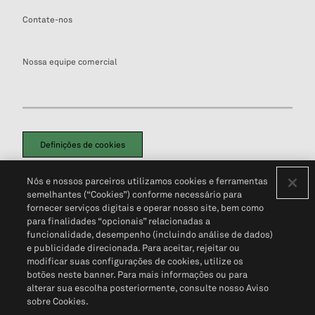
Contate-nos
Nossa equipe comercial
Definições de cookies
Disclaimers Legais
Termos de Uso
Aviso de Cookies
Nós e nossos parceiros utilizamos cookies e ferramentas
Política de Privacidade
Portal de privacidade do cliente (em inglês)
semelhantes (“Cookies”) conforme necessário para
Não Venda Minhas Informações Pessoais
© 2026 S&P Global
fornecer serviços digitais e operar nosso site, bem como
para finalidades “opcionais” relacionadas a
funcionalidade, desempenho (incluindo análise de dados)
e publicidade direcionada. Para aceitar, rejeitar ou
modificar suas configurações de cookies, utilize os
botões neste banner. Para mais informações ou para
alterar sua escolha posteriormente, consulte nosso Aviso
sobre Cookies.