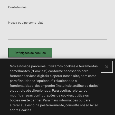
Contate-nos
Nossa equipe comercial
Definições de cookies
Disclaimers Legais
Termos de Uso
Aviso de Cookies
Nós e nossos parceiros utilizamos cookies e ferramentas
Política de Privacidade
Portal de privacidade do cliente (em inglês)
semelhantes (“Cookies”) conforme necessário para
Não Venda Minhas Informações Pessoais
© 2026 S&P Global
fornecer serviços digitais e operar nosso site, bem como
para finalidades “opcionais” relacionadas a
funcionalidade, desempenho (incluindo análise de dados)
e publicidade direcionada. Para aceitar, rejeitar ou
modificar suas configurações de cookies, utilize os
botões neste banner. Para mais informações ou para
alterar sua escolha posteriormente, consulte nosso Aviso
sobre Cookies.