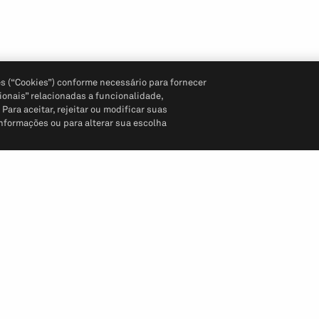
s (“Cookies”) conforme necessário para fornecer
ionais” relacionadas a funcionalidade,
ara aceitar, rejeitar ou modificar suas
informações ou para alterar sua escolha
Siga-nos