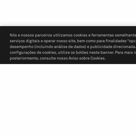
Nós e nossos parceiros utilizamos cookies e ferramentas semelhante
serviços digitais e operar nosso site, bem como para finalidades “opc
desempenho (incluindo análise de dados) e publicidade direcionada. P
configurações de cookies, utilize os botões neste banner. Para mais 
posteriormente, consulte nosso Aviso sobre Cookies.