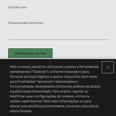
Contate-nos
Nossa equipe comercial
Definições de cookies
Disclaimers Legais
Termos de Uso
Aviso de Cookies
Nós e nossos parceiros utilizamos cookies e ferramentas
Política de Privacidade
Portal de privacidade do cliente (em inglês)
semelhantes (“Cookies”) conforme necessário para
Não Venda Minhas Informações Pessoais
© 2026 S&P Global
fornecer serviços digitais e operar nosso site, bem como
para finalidades “opcionais” relacionadas a
funcionalidade, desempenho (incluindo análise de dados)
e publicidade direcionada. Para aceitar, rejeitar ou
modificar suas configurações de cookies, utilize os
botões neste banner. Para mais informações ou para
alterar sua escolha posteriormente, consulte nosso Aviso
sobre Cookies.