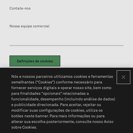
Contate-nos
Nossa equipe comercial
Definições de cookies
Disclaimers Legais
Termos de Uso
Aviso de Cookies
Nós e nossos parceiros utilizamos cookies e ferramentas
Política de Privacidade
Portal de privacidade do cliente (em inglês)
semelhantes (“Cookies”) conforme necessário para
Não Venda Minhas Informações Pessoais
© 2026 S&P Global
fornecer serviços digitais e operar nosso site, bem como
para finalidades “opcionais” relacionadas a
funcionalidade, desempenho (incluindo análise de dados)
e publicidade direcionada. Para aceitar, rejeitar ou
modificar suas configurações de cookies, utilize os
botões neste banner. Para mais informações ou para
alterar sua escolha posteriormente, consulte nosso Aviso
sobre Cookies.