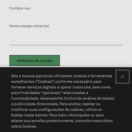
Contate-nos
Nossa equipe comercial
Definições de cookies
Disclaimers Legais
Termos de Uso
Aviso de Cookies
Nós e nossos parceiros utilizamos cookies e ferramentas
Política de Privacidade
Portal de privacidade do cliente (em inglês)
semelhantes (“Cookies”) conforme necessário para
Não Venda Minhas Informações Pessoais
© 2026 S&P Global
fornecer serviços digitais e operar nosso site, bem como
para finalidades “opcionais” relacionadas a
funcionalidade, desempenho (incluindo análise de dados)
e publicidade direcionada. Para aceitar, rejeitar ou
modificar suas configurações de cookies, utilize os
botões neste banner. Para mais informações ou para
alterar sua escolha posteriormente, consulte nosso Aviso
sobre Cookies.