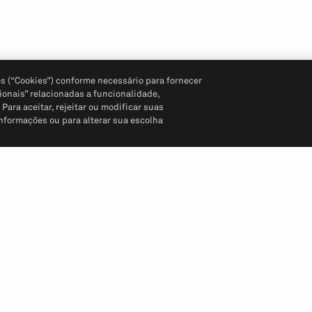
s (“Cookies”) conforme necessário para fornecer
ionais” relacionadas a funcionalidade,
ara aceitar, rejeitar ou modificar suas
informações ou para alterar sua escolha
Siga-nos