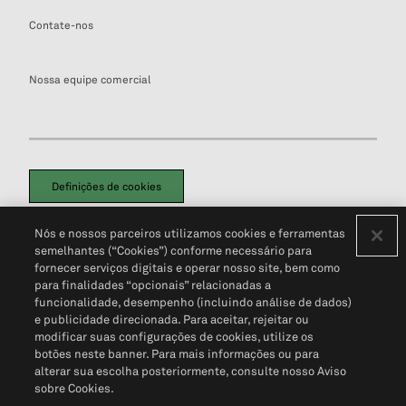
Contate-nos
Nossa equipe comercial
Definições de cookies
Disclaimers Legais
Termos de Uso
Aviso de Cookies
Nós e nossos parceiros utilizamos cookies e ferramentas
Política de Privacidade
Portal de privacidade do cliente (em inglês)
semelhantes (“Cookies”) conforme necessário para
Não Venda Minhas Informações Pessoais
© 2026 S&P Global
fornecer serviços digitais e operar nosso site, bem como
para finalidades “opcionais” relacionadas a
funcionalidade, desempenho (incluindo análise de dados)
e publicidade direcionada. Para aceitar, rejeitar ou
modificar suas configurações de cookies, utilize os
botões neste banner. Para mais informações ou para
alterar sua escolha posteriormente, consulte nosso Aviso
sobre Cookies.