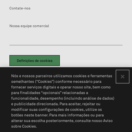
Contate-nos
Nossa equipe comercial
Definições de cookies
Disclaimers Legais
Termos de Uso
Aviso de Cookies
Nós e nossos parceiros utilizamos cookies e ferramentas
Política de Privacidade
Portal de privacidade do cliente (em inglês)
semelhantes (“Cookies”) conforme necessário para
Não Venda Minhas Informações Pessoais
© 2026 S&P Global
fornecer serviços digitais e operar nosso site, bem como
para finalidades “opcionais” relacionadas a
funcionalidade, desempenho (incluindo análise de dados)
e publicidade direcionada. Para aceitar, rejeitar ou
modificar suas configurações de cookies, utilize os
botões neste banner. Para mais informações ou para
alterar sua escolha posteriormente, consulte nosso Aviso
sobre Cookies.