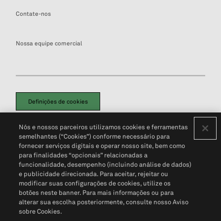
Contate-nos
Nossa equipe comercial
Definições de cookies
Disclaimers Legais
Termos de Uso
Aviso de Cookies
Nós e nossos parceiros utilizamos cookies e ferramentas
Política de Privacidade
Portal de privacidade do cliente (em inglês)
semelhantes (“Cookies”) conforme necessário para
Não Venda Minhas Informações Pessoais
© 2026 S&P Global
fornecer serviços digitais e operar nosso site, bem como
para finalidades “opcionais” relacionadas a
funcionalidade, desempenho (incluindo análise de dados)
e publicidade direcionada. Para aceitar, rejeitar ou
modificar suas configurações de cookies, utilize os
botões neste banner. Para mais informações ou para
alterar sua escolha posteriormente, consulte nosso Aviso
sobre Cookies.