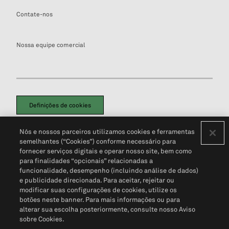
Contate-nos
Nossa equipe comercial
Definições de cookies
Disclaimers Legais
Termos de Uso
Aviso de Cookies
Nós e nossos parceiros utilizamos cookies e ferramentas
Política de Privacidade
Portal de privacidade do cliente (em inglês)
semelhantes (“Cookies”) conforme necessário para
Não Venda Minhas Informações Pessoais
© 2026 S&P Global
fornecer serviços digitais e operar nosso site, bem como
para finalidades “opcionais” relacionadas a
funcionalidade, desempenho (incluindo análise de dados)
e publicidade direcionada. Para aceitar, rejeitar ou
modificar suas configurações de cookies, utilize os
botões neste banner. Para mais informações ou para
alterar sua escolha posteriormente, consulte nosso Aviso
sobre Cookies.