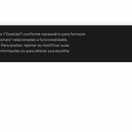
s (“Cookies”) conforme necessário para fornecer
ionais” relacionadas a funcionalidade,
ara aceitar, rejeitar ou modificar suas
informações ou para alterar sua escolha
Siga-nos