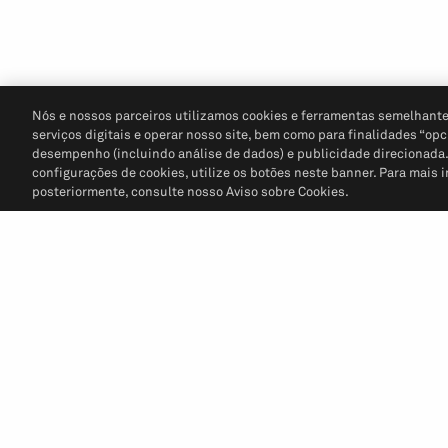
Nós e nossos parceiros utilizamos cookies e ferramentas semelhante
serviços digitais e operar nosso site, bem como para finalidades “opc
desempenho (incluindo análise de dados) e publicidade direcionada. P
configurações de cookies, utilize os botões neste banner. Para mais 
posteriormente, consulte nosso Aviso sobre Cookies.