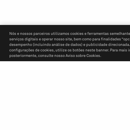
Nós e nossos parceiros utilizamos cookies e ferramentas semelhante
serviços digitais e operar nosso site, bem como para finalidades “opc
desempenho (incluindo análise de dados) e publicidade direcionada. P
configurações de cookies, utilize os botões neste banner. Para mais 
posteriormente, consulte nosso Aviso sobre Cookies.