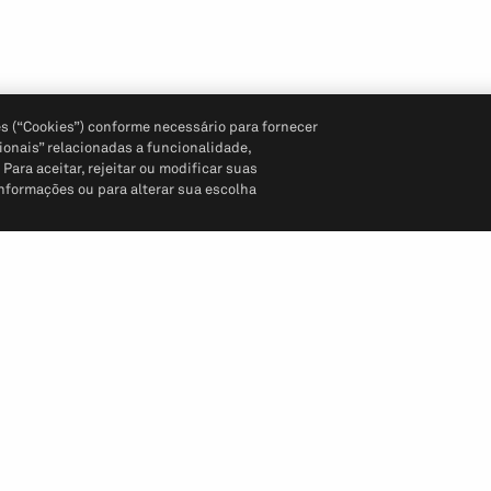
s (“Cookies”) conforme necessário para fornecer
ionais” relacionadas a funcionalidade,
ara aceitar, rejeitar ou modificar suas
informações ou para alterar sua escolha
Siga-nos