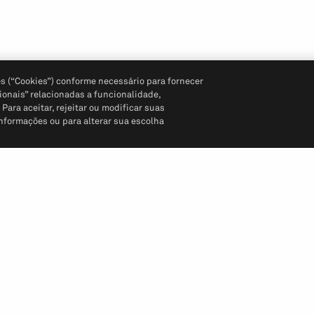
s (“Cookies”) conforme necessário para fornecer
ionais” relacionadas a funcionalidade,
ara aceitar, rejeitar ou modificar suas
informações ou para alterar sua escolha
Siga-nos