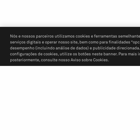
Nós e nossos parceiros utilizamos cookies e ferramentas semelhante
serviços digitais e operar nosso site, bem como para finalidades “opc
desempenho (incluindo análise de dados) e publicidade direcionada. P
configurações de cookies, utilize os botões neste banner. Para mais 
posteriormente, consulte nosso Aviso sobre Cookies.