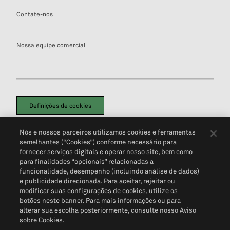
Contate-nos
Nossa equipe comercial
Definições de cookies
Disclaimers Legais
Termos de Uso
Aviso de Cookies
Nós e nossos parceiros utilizamos cookies e ferramentas
Política de Privacidade
Portal de privacidade do cliente (em inglês)
semelhantes (“Cookies”) conforme necessário para
Não Venda Minhas Informações Pessoais
© 2026 S&P Global
fornecer serviços digitais e operar nosso site, bem como
para finalidades “opcionais” relacionadas a
funcionalidade, desempenho (incluindo análise de dados)
e publicidade direcionada. Para aceitar, rejeitar ou
modificar suas configurações de cookies, utilize os
botões neste banner. Para mais informações ou para
alterar sua escolha posteriormente, consulte nosso Aviso
sobre Cookies.