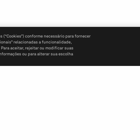
s (“Cookies”) conforme necessário para fornecer
ionais” relacionadas a funcionalidade,
ara aceitar, rejeitar ou modificar suas
informações ou para alterar sua escolha
Siga-nos