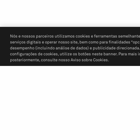
Nós e nossos parceiros utilizamos cookies e ferramentas semelhante
serviços digitais e operar nosso site, bem como para finalidades “opc
desempenho (incluindo análise de dados) e publicidade direcionada. P
configurações de cookies, utilize os botões neste banner. Para mais 
posteriormente, consulte nosso Aviso sobre Cookies.