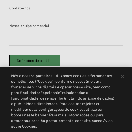
Contate-nos
Nossa equipe comercial
Definições de cookies
Disclaimers Legais
Termos de Uso
Aviso de Cookies
Nós e nossos parceiros utilizamos cookies e ferramentas
Política de Privacidade
Portal de privacidade do cliente (em inglês)
semelhantes (“Cookies”) conforme necessário para
Não Venda Minhas Informações Pessoais
© 2026 S&P Global
fornecer serviços digitais e operar nosso site, bem como
para finalidades “opcionais” relacionadas a
funcionalidade, desempenho (incluindo análise de dados)
e publicidade direcionada. Para aceitar, rejeitar ou
modificar suas configurações de cookies, utilize os
botões neste banner. Para mais informações ou para
alterar sua escolha posteriormente, consulte nosso Aviso
sobre Cookies.