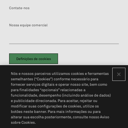
Contate-nos
Nossa equipe comercial
Definições de cookies
Disclaimers Legais
Termos de Uso
Aviso de Cookies
Nós e nossos parceiros utilizamos cookies e ferramentas
Política de Privacidade
Portal de privacidade do cliente (em inglês)
semelhantes (“Cookies”) conforme necessário para
Não Venda Minhas Informações Pessoais
© 2026 S&P Global
fornecer serviços digitais e operar nosso site, bem como
para finalidades “opcionais” relacionadas a
funcionalidade, desempenho (incluindo análise de dados)
e publicidade direcionada. Para aceitar, rejeitar ou
modificar suas configurações de cookies, utilize os
botões neste banner. Para mais informações ou para
alterar sua escolha posteriormente, consulte nosso Aviso
sobre Cookies.