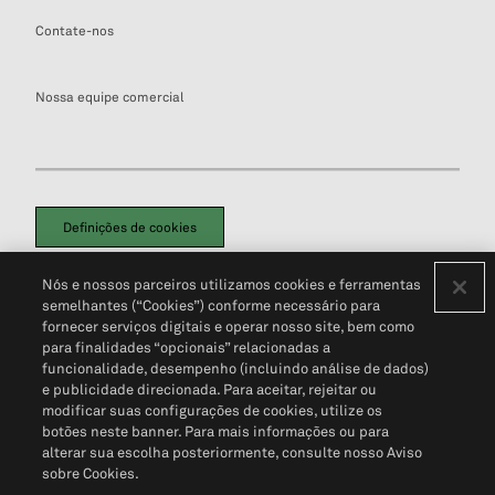
Contate-nos
Nossa equipe comercial
Definições de cookies
Disclaimers Legais
Termos de Uso
Aviso de Cookies
Nós e nossos parceiros utilizamos cookies e ferramentas
Política de Privacidade
Portal de privacidade do cliente (em inglês)
semelhantes (“Cookies”) conforme necessário para
Não Venda Minhas Informações Pessoais
© 2026 S&P Global
fornecer serviços digitais e operar nosso site, bem como
para finalidades “opcionais” relacionadas a
funcionalidade, desempenho (incluindo análise de dados)
e publicidade direcionada. Para aceitar, rejeitar ou
modificar suas configurações de cookies, utilize os
botões neste banner. Para mais informações ou para
alterar sua escolha posteriormente, consulte nosso Aviso
sobre Cookies.