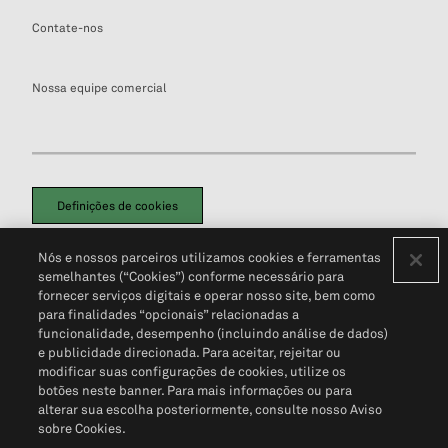
Contate-nos
Nossa equipe comercial
Definições de cookies
Disclaimers Legais
Termos de Uso
Aviso de Cookies
Nós e nossos parceiros utilizamos cookies e ferramentas
Política de Privacidade
Portal de privacidade do cliente (em inglês)
semelhantes (“Cookies”) conforme necessário para
Não Venda Minhas Informações Pessoais
© 2026 S&P Global
fornecer serviços digitais e operar nosso site, bem como
para finalidades “opcionais” relacionadas a
funcionalidade, desempenho (incluindo análise de dados)
e publicidade direcionada. Para aceitar, rejeitar ou
modificar suas configurações de cookies, utilize os
botões neste banner. Para mais informações ou para
alterar sua escolha posteriormente, consulte nosso Aviso
sobre Cookies.