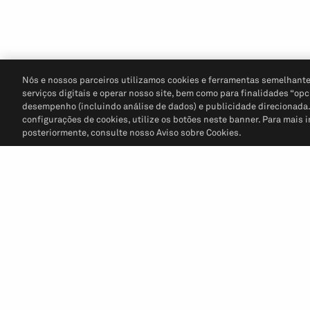
Nós e nossos parceiros utilizamos cookies e ferramentas semelhante
serviços digitais e operar nosso site, bem como para finalidades “opc
desempenho (incluindo análise de dados) e publicidade direcionada. P
configurações de cookies, utilize os botões neste banner. Para mais 
posteriormente, consulte nosso Aviso sobre Cookies.