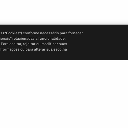
s (“Cookies”) conforme necessário para fornecer
ionais” relacionadas a funcionalidade,
ara aceitar, rejeitar ou modificar suas
informações ou para alterar sua escolha
Siga-nos