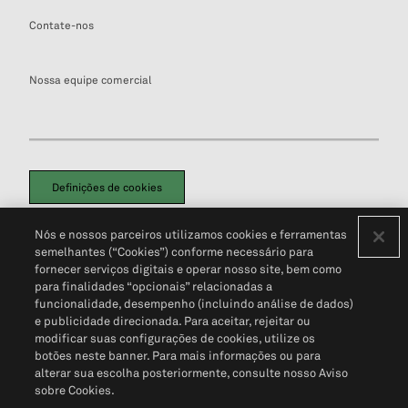
Contate-nos
Nossa equipe comercial
Definições de cookies
Disclaimers Legais
Termos de Uso
Aviso de Cookies
Nós e nossos parceiros utilizamos cookies e ferramentas
Política de Privacidade
Portal de privacidade do cliente (em inglês)
semelhantes (“Cookies”) conforme necessário para
Não Venda Minhas Informações Pessoais
© 2026 S&P Global
fornecer serviços digitais e operar nosso site, bem como
para finalidades “opcionais” relacionadas a
funcionalidade, desempenho (incluindo análise de dados)
e publicidade direcionada. Para aceitar, rejeitar ou
modificar suas configurações de cookies, utilize os
botões neste banner. Para mais informações ou para
alterar sua escolha posteriormente, consulte nosso Aviso
sobre Cookies.