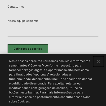
Contate-nos
Nossa equipe comercial
Definições de cookies
Disclaimers Legais
Termos de Uso
Aviso de Cookies
Nós e nossos parceiros utilizamos cookies e ferramentas
Política de Privacidade
Portal de privacidade do cliente (em inglês)
semelhantes (“Cookies”) conforme necessário para
Não Venda Minhas Informações Pessoais
© 2026 S&P Global
fornecer serviços digitais e operar nosso site, bem como
para finalidades “opcionais” relacionadas a
funcionalidade, desempenho (incluindo análise de dados)
e publicidade direcionada. Para aceitar, rejeitar ou
modificar suas configurações de cookies, utilize os
botões neste banner. Para mais informações ou para
alterar sua escolha posteriormente, consulte nosso Aviso
sobre Cookies.