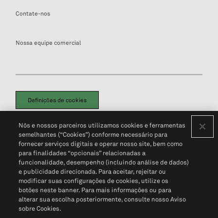
Contate-nos
Nossa equipe comercial
Definições de cookies
Disclaimers Legais
Termos de Uso
Aviso de Cookies
Nós e nossos parceiros utilizamos cookies e ferramentas
Política de Privacidade
Portal de privacidade do cliente (em inglês)
semelhantes (“Cookies”) conforme necessário para
Não Venda Minhas Informações Pessoais
© 2026 S&P Global
fornecer serviços digitais e operar nosso site, bem como
para finalidades “opcionais” relacionadas a
funcionalidade, desempenho (incluindo análise de dados)
e publicidade direcionada. Para aceitar, rejeitar ou
modificar suas configurações de cookies, utilize os
botões neste banner. Para mais informações ou para
alterar sua escolha posteriormente, consulte nosso Aviso
sobre Cookies.