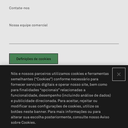
Contate-nos
Nossa equipe comercial
Definições de cookies
Disclaimers Legais
Termos de Uso
Aviso de Cookies
Nós e nossos parceiros utilizamos cookies e ferramentas
Política de Privacidade
Portal de privacidade do cliente (em inglês)
semelhantes (“Cookies”) conforme necessário para
Não Venda Minhas Informações Pessoais
© 2026 S&P Global
fornecer serviços digitais e operar nosso site, bem como
para finalidades “opcionais” relacionadas a
funcionalidade, desempenho (incluindo análise de dados)
e publicidade direcionada. Para aceitar, rejeitar ou
modificar suas configurações de cookies, utilize os
botões neste banner. Para mais informações ou para
alterar sua escolha posteriormente, consulte nosso Aviso
sobre Cookies.