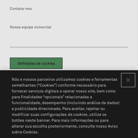
Contate-nos
Nossa equipe comercial
Definições de cookies
Disclaimers Legais
Termos de Uso
Aviso de Cookies
Nós e nossos parceiros utilizamos cookies e ferramentas
Política de Privacidade
Portal de privacidade do cliente (em inglês)
semelhantes (“Cookies”) conforme necessário para
Não Venda Minhas Informações Pessoais
© 2026 S&P Global
fornecer serviços digitais e operar nosso site, bem como
para finalidades “opcionais” relacionadas a
funcionalidade, desempenho (incluindo análise de dados)
e publicidade direcionada. Para aceitar, rejeitar ou
modificar suas configurações de cookies, utilize os
botões neste banner. Para mais informações ou para
alterar sua escolha posteriormente, consulte nosso Aviso
sobre Cookies.