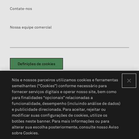
Contate-nos
Nossa equipe comercial
Definições de cookies
Disclaimers Legais
Termos de Uso
Aviso de Cookies
Nós e nossos parceiros utilizamos cookies e ferramentas
Política de Privacidade
Portal de privacidade do cliente (em inglês)
semelhantes (“Cookies”) conforme necessário para
Não Venda Minhas Informações Pessoais
© 2026 S&P Global
fornecer serviços digitais e operar nosso site, bem como
para finalidades “opcionais” relacionadas a
funcionalidade, desempenho (incluindo análise de dados)
e publicidade direcionada. Para aceitar, rejeitar ou
modificar suas configurações de cookies, utilize os
botões neste banner. Para mais informações ou para
alterar sua escolha posteriormente, consulte nosso Aviso
sobre Cookies.