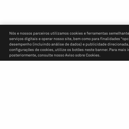
Nós e nossos parceiros utilizamos cookies e ferramentas semelhante
serviços digitais e operar nosso site, bem como para finalidades “opc
desempenho (incluindo análise de dados) e publicidade direcionada. P
configurações de cookies, utilize os botões neste banner. Para mais 
posteriormente, consulte nosso Aviso sobre Cookies.