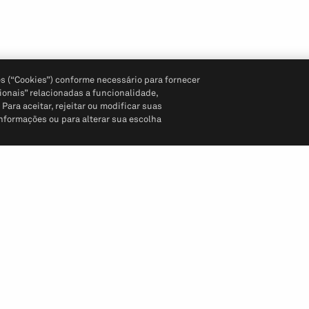
s (“Cookies”) conforme necessário para fornecer
ionais” relacionadas a funcionalidade,
ara aceitar, rejeitar ou modificar suas
informações ou para alterar sua escolha
Siga-nos