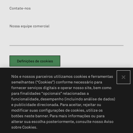
Contate-nos
Nossa equipe comercial
Definições de cookies
Disclaimers Legais
Termos de Uso
Aviso de Cookies
Nós e nossos parceiros utilizamos cookies e ferramentas
Política de Privacidade
Portal de privacidade do cliente (em inglês)
semelhantes (“Cookies”) conforme necessário para
Não Venda Minhas Informações Pessoais
© 2026 S&P Global
fornecer serviços digitais e operar nosso site, bem como
para finalidades “opcionais” relacionadas a
funcionalidade, desempenho (incluindo análise de dados)
e publicidade direcionada. Para aceitar, rejeitar ou
modificar suas configurações de cookies, utilize os
botões neste banner. Para mais informações ou para
alterar sua escolha posteriormente, consulte nosso Aviso
sobre Cookies.