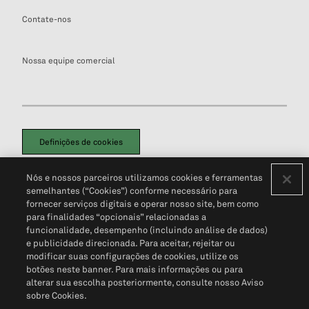
Contate-nos
Nossa equipe comercial
Definições de cookies
Disclaimers Legais
Termos de Uso
Aviso de Cookies
Nós e nossos parceiros utilizamos cookies e ferramentas
Política de Privacidade
Portal de privacidade do cliente (em inglês)
semelhantes (“Cookies”) conforme necessário para
Não Venda Minhas Informações Pessoais
© 2026 S&P Global
fornecer serviços digitais e operar nosso site, bem como
para finalidades “opcionais” relacionadas a
funcionalidade, desempenho (incluindo análise de dados)
e publicidade direcionada. Para aceitar, rejeitar ou
modificar suas configurações de cookies, utilize os
botões neste banner. Para mais informações ou para
alterar sua escolha posteriormente, consulte nosso Aviso
sobre Cookies.