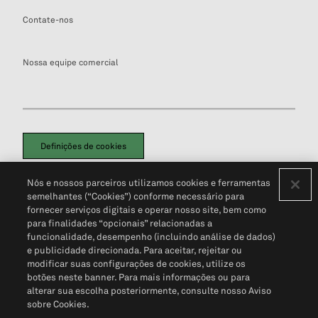
Contate-nos
Nossa equipe comercial
Definições de cookies
Disclaimers Legais
Termos de Uso
Aviso de Cookies
Nós e nossos parceiros utilizamos cookies e ferramentas
Política de Privacidade
Portal de privacidade do cliente (em inglês)
semelhantes (“Cookies”) conforme necessário para
Não Venda Minhas Informações Pessoais
© 2026 S&P Global
fornecer serviços digitais e operar nosso site, bem como
para finalidades “opcionais” relacionadas a
funcionalidade, desempenho (incluindo análise de dados)
e publicidade direcionada. Para aceitar, rejeitar ou
modificar suas configurações de cookies, utilize os
botões neste banner. Para mais informações ou para
alterar sua escolha posteriormente, consulte nosso Aviso
sobre Cookies.