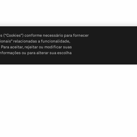
s (“Cookies”) conforme necessário para fornecer
ionais” relacionadas a funcionalidade,
ara aceitar, rejeitar ou modificar suas
informações ou para alterar sua escolha
Siga-nos