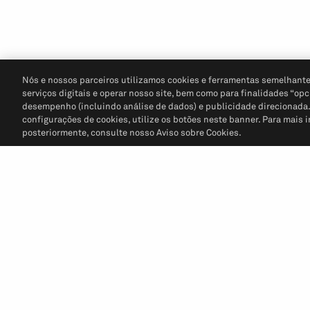
Nós e nossos parceiros utilizamos cookies e ferramentas semelhante
serviços digitais e operar nosso site, bem como para finalidades “opc
desempenho (incluindo análise de dados) e publicidade direcionada. P
configurações de cookies, utilize os botões neste banner. Para mais 
posteriormente, consulte nosso Aviso sobre Cookies.