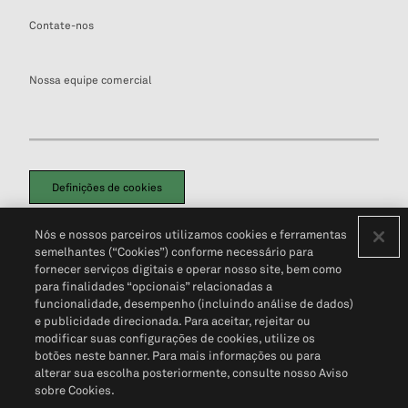
Contate-nos
Nossa equipe comercial
Definições de cookies
Disclaimers Legais
Termos de Uso
Aviso de Cookies
Nós e nossos parceiros utilizamos cookies e ferramentas
Política de Privacidade
Portal de privacidade do cliente (em inglês)
semelhantes (“Cookies”) conforme necessário para
Não Venda Minhas Informações Pessoais
© 2026 S&P Global
fornecer serviços digitais e operar nosso site, bem como
para finalidades “opcionais” relacionadas a
funcionalidade, desempenho (incluindo análise de dados)
e publicidade direcionada. Para aceitar, rejeitar ou
modificar suas configurações de cookies, utilize os
botões neste banner. Para mais informações ou para
alterar sua escolha posteriormente, consulte nosso Aviso
sobre Cookies.