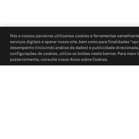
Nós e nossos parceiros utilizamos cookies e ferramentas semelhante
serviços digitais e operar nosso site, bem como para finalidades “opc
desempenho (incluindo análise de dados) e publicidade direcionada. P
configurações de cookies, utilize os botões neste banner. Para mais 
posteriormente, consulte nosso Aviso sobre Cookies.