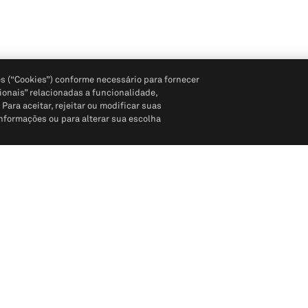
s (“Cookies”) conforme necessário para fornecer
ionais” relacionadas a funcionalidade,
ara aceitar, rejeitar ou modificar suas
informações ou para alterar sua escolha
Siga-nos