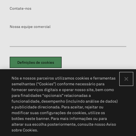
Contate-nos
Nossa equipe comercial
Definições de cookies
Disclaimers Legais
Termos de Uso
Aviso de Cookies
Nós e nossos parceiros utilizamos cookies e ferramentas
Política de Privacidade
Portal de privacidade do cliente (em inglês)
semelhantes (“Cookies”) conforme necessário para
Não Venda Minhas Informações Pessoais
© 2026 S&P Global
fornecer serviços digitais e operar nosso site, bem como
para finalidades “opcionais” relacionadas a
funcionalidade, desempenho (incluindo análise de dados)
e publicidade direcionada. Para aceitar, rejeitar ou
modificar suas configurações de cookies, utilize os
botões neste banner. Para mais informações ou para
alterar sua escolha posteriormente, consulte nosso Aviso
sobre Cookies.