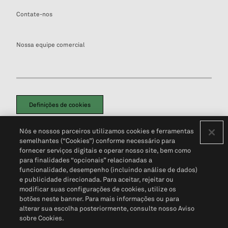
Contate-nos
Nossa equipe comercial
Definições de cookies
Disclaimers Legais
Termos de Uso
Aviso de Cookies
Nós e nossos parceiros utilizamos cookies e ferramentas
Política de Privacidade
Portal de privacidade do cliente (em inglês)
semelhantes (“Cookies”) conforme necessário para
Não Venda Minhas Informações Pessoais
© 2026 S&P Global
fornecer serviços digitais e operar nosso site, bem como
para finalidades “opcionais” relacionadas a
funcionalidade, desempenho (incluindo análise de dados)
e publicidade direcionada. Para aceitar, rejeitar ou
modificar suas configurações de cookies, utilize os
botões neste banner. Para mais informações ou para
alterar sua escolha posteriormente, consulte nosso Aviso
sobre Cookies.