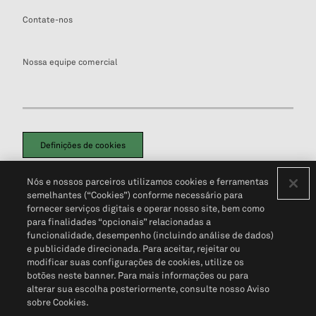
Contate-nos
Nossa equipe comercial
Definições de cookies
Disclaimers Legais
Termos de Uso
Aviso de Cookies
Nós e nossos parceiros utilizamos cookies e ferramentas
Política de Privacidade
Portal de privacidade do cliente (em inglês)
semelhantes (“Cookies”) conforme necessário para
Não Venda Minhas Informações Pessoais
© 2026 S&P Global
fornecer serviços digitais e operar nosso site, bem como
para finalidades “opcionais” relacionadas a
funcionalidade, desempenho (incluindo análise de dados)
e publicidade direcionada. Para aceitar, rejeitar ou
modificar suas configurações de cookies, utilize os
botões neste banner. Para mais informações ou para
alterar sua escolha posteriormente, consulte nosso Aviso
sobre Cookies.