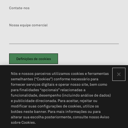
Contate-nos
Nossa equipe comercial
Definições de cookies
Disclaimers Legais
Termos de Uso
Aviso de Cookies
Nós e nossos parceiros utilizamos cookies e ferramentas
Política de Privacidade
Portal de privacidade do cliente (em inglês)
semelhantes (“Cookies”) conforme necessário para
Não Venda Minhas Informações Pessoais
© 2026 S&P Global
fornecer serviços digitais e operar nosso site, bem como
para finalidades “opcionais” relacionadas a
funcionalidade, desempenho (incluindo análise de dados)
e publicidade direcionada. Para aceitar, rejeitar ou
modificar suas configurações de cookies, utilize os
botões neste banner. Para mais informações ou para
alterar sua escolha posteriormente, consulte nosso Aviso
sobre Cookies.